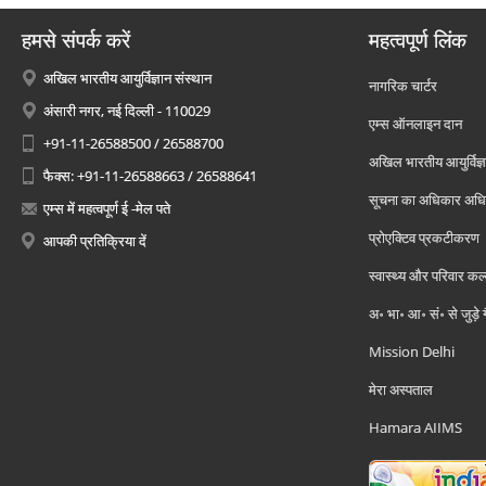
हमसे संपर्क करें
महत्वपूर्ण लिंक
अखिल भारतीय आयुर्विज्ञान संस्थान
नागरिक चार्टर
अंसारी नगर, नई दिल्ली - 110029
एम्स ऑनलाइन दान
+91-11-26588500 / 26588700
अखिल भारतीय आयुर्विज्ञ
फैक्स: +91-11-26588663 / 26588641
सूचना का अधिकार अध
एम्स में महत्वपूर्ण ई -मेल पते
प्रोएक्टिव प्रकटीकरण
आपकी प्रतिक्रिया दें
स्वास्थ्य और परिवार कल
अ॰ भा॰ आ॰ सं॰ से जुड़े
Mission Delhi
मेरा अस्पताल
Hamara AIIMS