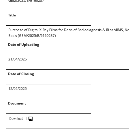
GEM/2025/B/6160237
Title
Purchase of Digital X-Ray Films for Dept. of Radiodiagnosis & IR at AIIMS,
Basis (GEM/2025/B/6160237)
Date of Uploading
21/04/2025
Date of Closing
12/05/2025
Document