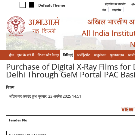
इंट्रानेट का उपयोग
@a
Default Theme
मेल
साइटमैप
अखिल भारतीय आयुर
All India Instit
N
होम
एम्‍स के बारे में
विभाग और केन्‍द्र
निविदाएं
अपॉइंटमेंट
अनुसंधान
पुस्तकालय
आयो
Purchase of Digital X-Ray Films for
Delhi Through GeM Portal PAC Bas
विवरण
अंतिम बार अपडेट हुआ बुधवार, 23 अप्रैल 2025 14:51
VIEW
Tender No