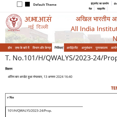
इंट्रानेट का उपयोग
@a
Default Theme
मेल
साइटमैप
अखिल भारतीय आयुर
All India Instit
N
होम
एम्‍स के बारे में
विभाग और केन्‍द्र
निविदाएं
अपॉइंटमेंट
अनुसंधान
पुस्तकालय
आयो
T. No.101/H/QWALYS/2023-24/Pro
विवरण
अंतिम बार अपडेट हुआ मंगलवार, 13 अगस्त 2024 16:40
TE
r No
101/H/QWALYS/2023-24/Prop.