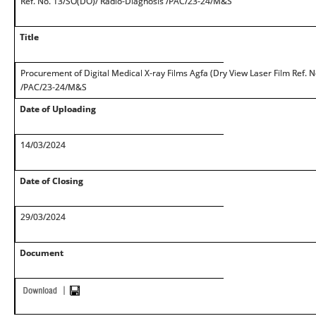
Ref. No. 13/SO(DO)/ Radio-Diagnosis /PAC/23-24/M&S
Title
Procurement of Digital Medical X-ray Films Agfa (Dry View Laser Film Ref. 
/PAC/23-24/M&S
Date of Uploading
14/03/2024
Date of Closing
29/03/2024
Document