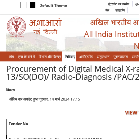
इंट्रानेट का उपयोग
@a
Default Theme
मेल
साइटमैप
अखिल भारतीय आयुर
All India Instit
N
होम
एम्‍स के बारे में
विभाग और केन्‍द्र
निविदाएं
अपॉइंटमेंट
अनुसंधान
पुस्तकालय
आयो
Procurement of Digital Medical X-ra
13/SO(DO)/ Radio-Diagnosis /PAC
विवरण
अंतिम बार अपडेट हुआ गुरुवार, 14 मार्च 2024 17:15
VIEW
Tender No