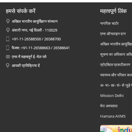
हमसे संपर्क करें
महत्वपूर्ण लिंक
अखिल भारतीय आयुर्विज्ञान संस्थान
नागरिक चार्टर
अंसारी नगर, नई दिल्ली - 110029
एम्स ऑनलाइन दान
+91-11-26588500 / 26588700
अखिल भारतीय आयुर्विज्ञ
फैक्स: +91-11-26588663 / 26588641
सूचना का अधिकार अध
एम्स में महत्वपूर्ण ई -मेल पते
प्रोएक्टिव प्रकटीकरण
आपकी प्रतिक्रिया दें
स्वास्थ्य और परिवार कल
अ॰ भा॰ आ॰ सं॰ से जुड़े
Mission Delhi
मेरा अस्पताल
Hamara AIIMS