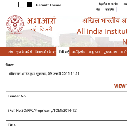
इंट्रानेट का उपयोग
@a
Default Theme
मेल
साइटमैप
अखिल भारतीय आयुर
All India Instit
N
होम
एम्‍स के बारे में
विभाग और केन्‍द्र
निविदाएं
अपॉइंटमेंट
अनुसंधान
पुस्तकालय
आयो
विवरण
अंतिम बार अपडेट हुआ शुक्रवार, 09 जनवरी 2015 14:51
VIEW
Tender No.
(Ref. No.SO/RPC/Proprieatry/TOMI/2014-15)
Title