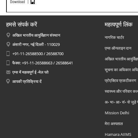
हमसे संपर्क करें
महत्वपूर्ण लिंक
अखिल भारतीय आयुर्विज्ञान संस्थान
नागरिक चार्टर
अंसारी नगर, नई दिल्ली - 110029
एम्स ऑनलाइन दान
+91-11-26588500 / 26588700
अखिल भारतीय आयुर्विज्ञ
फैक्स: +91-11-26588663 / 26588641
सूचना का अधिकार अध
एम्स में महत्वपूर्ण ई -मेल पते
प्रोएक्टिव प्रकटीकरण
आपकी प्रतिक्रिया दें
स्वास्थ्य और परिवार कल
अ॰ भा॰ आ॰ सं॰ से जुड़े
Mission Delhi
मेरा अस्पताल
Hamara AIIMS