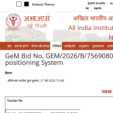
इंट्रानेट का उपयोग
@a
Default Theme
मेल
साइटमैप
अखिल भारतीय आयुर
All India Instit
N
होम
एम्‍स के बारे में
विभाग और केन्‍द्र
निविदाएं
अपॉइंटमेंट
अनुसंधान
पुस्तकालय
आयो
GeM Bid No. GEM/2026/B/7569080,
positioning System
विवरण
अंतिम बार अपडेट हुआ बुधवार, 27 मई 2026 15:48
VIEW
Tender No