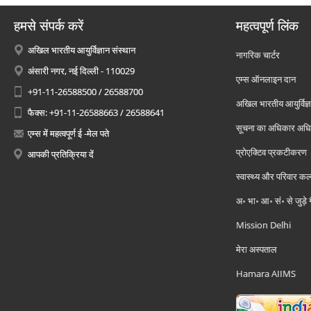
हमसे संपर्क करें
महत्वपूर्ण लिंक
अखिल भारतीय आयुर्विज्ञान संस्थान
नागरिक चार्टर
अंसारी नगर, नई दिल्ली - 110029
एम्स ऑनलाइन दान
+91-11-26588500 / 26588700
अखिल भारतीय आयुर्विज्ञ
फैक्स: +91-11-26588663 / 26588641
सूचना का अधिकार अध
एम्स में महत्वपूर्ण ई -मेल पते
प्रोएक्टिव प्रकटीकरण
आपकी प्रतिक्रिया दें
स्वास्थ्य और परिवार कल
अ॰ भा॰ आ॰ सं॰ से जुड़े
Mission Delhi
मेरा अस्पताल
Hamara AIIMS