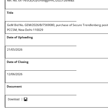
Ref. No. XX-14/SO(DO)/Urology/PAC/2025-26/M&E
Title
GeM Bid No. GEM/2026/B/7569080, purchase of Secure Trendlenberg posit
PCCSM, New Delhi-110029
Date of Uploading
21/05/2026
Date of Closing
12/06/2026
Document