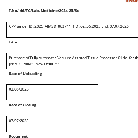
T.No.146/TC/Lab. Medicine/2024-25/St
CPP tender ID: 2025_AIMSD_862741_1 Dt.02..06.2025 End: 07.07.2025
Title
Purchase of Fully Automatic Vacuum Assisted Tissue Processor-01No. for t
JPNATC, AIIMS, New Delhi-29
Date of Uploading
02/06/2025
Date of Closing
07/07/2025
Document