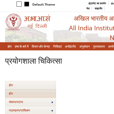
इंट्रानेट का उपयोग
@a
Default Theme
मेल
साइटमैप
अखिल भारतीय आयुर
All India Instit
N
होम
एम्‍स के बारे में
विभाग और केन्‍द्र
निविदाएं
अपॉइंटमेंट
अनुसंधान
पुस्तकालय
आयो
प्रयोगशाला चिकित्‍सा
होम
होम
संकाय/स्‍टाफ
पाठ्यक्रम/प्रशिक्षण