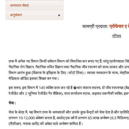
अस्‍पताल सेवाएं
अनुसंधान
सामग्री प्रदाता
:
प्रोफेसर ए क
परिचय
एम्‍स में अनेक नए विभाग किसी वर्तमान विभाग को विभाजित कर बनाए गए हैं, परंतु प्रयोगशाला चिकि
नैदानिक रोग विज्ञान, नैदानिक रुधिर विज्ञान तथा नैदानिक जीव रसायन को साथ लाकर और उनमें
विभाग आरंभ हुआ (विकास के इतिहास के लिए : फोटो लिंक)। व्‍यापक स्‍वचालन के साथ, यंत
मेडिकल ऑडिट इसका शिखर बन गया।
इस समय, इस विभाग में 145 व्‍यक्ति काम कर रहे हैं �चार संकाय सदस्‍य, दो जीव रसायनज्ञ (वैज्
रेजीडेंट और 2 जूनियर रेजीडेंट गैर शैक्षिक), सात कार्यालय स्‍टाफ, अड़सठ तकनीकी व्‍यक्ति, इ
सेवा :
सेवा के क्षेत्र में, यह विभाग एम्‍स के अस्‍पतालों और उसके कुछ केंद्रों को सेवा देता है और प्र
लगभग 10-12,000 अंवेषण करता है, अर्थात् एक वर्ष में लगभग 65 लाख अन्‍वेषण (6.5 मिलि
(पीसीआर, नासबा आदि) की अपेक्षा वाले अन्‍वेषण शामिल हैं।