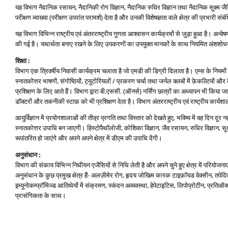
यह विभाग नैदानिक रसायन, नैदानिकी रोग विज्ञान, नैदानिक रुधिर विज्ञान तथा नैदानिक सूक्ष्‍म जैविकी 
परीक्षण व्‍याख्‍या (परीक्षण उपरांत परामर्श) देता है और उनकी विशेषज्ञता वाले क्षेत्र की प्रभारी संब
यह विभाग विभिन्‍न राष्‍ट्रीय एवं अंतरराष्‍ट्रीय गुणता आश्‍वासन कार्यक्रमों से जुड़ा हुआ है। अन्‍व
की गई है। यथार्थता बनाए रखने के लिए उपकरणों का उपयुक्‍त मानकों के साथ नियमित अंशशोधन
शिक्षा :
विभाग एक त्रिवर्षीय निवासी कार्यक्रम चलाता है जो एमडी की डिग्री दिलाता है। एम्‍स के नियमो
स्‍नातकोत्तर भाषणों, संगोष्ठियों, ट्यूटोरियलों / प्रकरण चर्चा तथा जर्नल क्‍लबों में फ़ेकल्टियों
प्रशिक्षण के लिए आते हैं। विभाग द्वारा बी.एससी. (ऑनर्स) नर्सिंग छात्रों का अध्‍यापन भी किया जात
डॉक्‍टरों और तकनीकी स्‍टाफ़ को भी प्रशिक्षण देता है। विभाग अंतरराष्‍ट्रीय एवं राष्‍ट्रीय का
आयुर्विज्ञान में प्रयोगशालाओं की तीव्र प्रगति तथा विस्‍तार को देखते हुए, भविष्‍य में वह दिन दूर
स्‍नातकोत्तर उपाधि बन जाएगी। हिस्‍टोपैथॉलोजी, कोशिका विज्ञान, जैव रसायन, रुधिर विज्ञान, सूक
रूपांतरित हो जाएंगे और अपने अपने क्षेत्र में डीएम की उपाधि देंगी।
अनुसंधान :
विभाग की संकाय विभिन्‍न निधीयन एजेंसियों से निधि लेती है और अपने चुने हुए क्षेत्र में परियोजन
अनुसंधान के कुछ प्रमुख क्षेत्र हैं- अलज़ीमेर रोग, हृदय जोखिम कारक टाइफ़ॉयड वेक्‍सीन, तपे
इम्‍यूनोकम्‍प्रॉमिज्‍ड आतिथेयों में संक्रमण, स्‍कंदन अव्‍यवस्‍था, हेपेटाइटिस, लिपोप्रोटीन, प्
प्रासंगिकता के साथ।