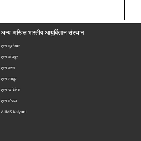
अन्य अखिल भारतीय आयुर्विज्ञान संस्थान
एम्‍स भुवनेश्वर
एम्‍स जोधपुर
एम्‍स पटना
एम्‍स रायपुर
एम्‍स ऋषिकेश
एम्‍स भोपाल
AIIMS Kalyani