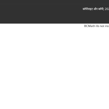
कॉपीराइट और कॉपी; 2026
BCMath lib not ins