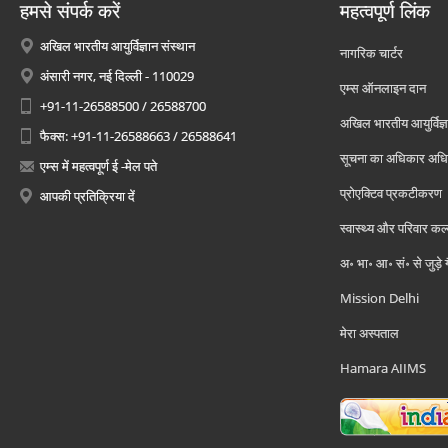
हमसे संपर्क करें
महत्वपूर्ण लिंक
अखिल भारतीय आयुर्विज्ञान संस्थान
नागरिक चार्टर
अंसारी नगर, नई दिल्ली - 110029
एम्स ऑनलाइन दान
+91-11-26588500 / 26588700
अखिल भारतीय आयुर्विज्ञ
फैक्स: +91-11-26588663 / 26588641
सूचना का अधिकार अध
एम्स में महत्वपूर्ण ई -मेल पते
प्रोएक्टिव प्रकटीकरण
आपकी प्रतिक्रिया दें
स्वास्थ्य और परिवार कल
अ॰ भा॰ आ॰ सं॰ से जुड़े
Mission Delhi
मेरा अस्पताल
Hamara AIIMS