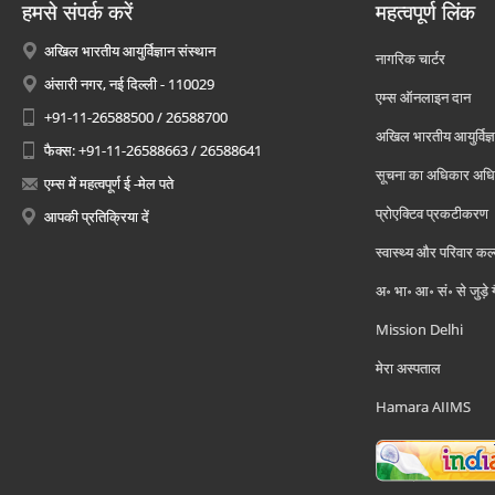
हमसे संपर्क करें
महत्वपूर्ण लिंक
अखिल भारतीय आयुर्विज्ञान संस्थान
नागरिक चार्टर
अंसारी नगर, नई दिल्ली - 110029
एम्स ऑनलाइन दान
+91-11-26588500 / 26588700
अखिल भारतीय आयुर्विज्ञ
फैक्स: +91-11-26588663 / 26588641
सूचना का अधिकार अध
एम्स में महत्वपूर्ण ई -मेल पते
प्रोएक्टिव प्रकटीकरण
आपकी प्रतिक्रिया दें
स्वास्थ्य और परिवार कल
अ॰ भा॰ आ॰ सं॰ से जुड़े
Mission Delhi
मेरा अस्पताल
Hamara AIIMS