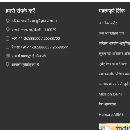
हमसे संपर्क करें
महत्वपूर्ण लिंक
अखिल भारतीय आयुर्विज्ञान संस्थान
नागरिक चार्टर
अंसारी नगर, नई दिल्ली - 110029
एम्स ऑनलाइन दान
+91-11-26588500 / 26588700
अखिल भारतीय आयुर्विज्ञ
फैक्स: +91-11-26588663 / 26588641
सूचना का अधिकार अध
एम्स में महत्वपूर्ण ई -मेल पते
प्रोएक्टिव प्रकटीकरण
आपकी प्रतिक्रिया दें
स्वास्थ्य और परिवार कल
अ॰ भा॰ आ॰ सं॰ से जुड़े
Mission Delhi
मेरा अस्पताल
Hamara AIIMS