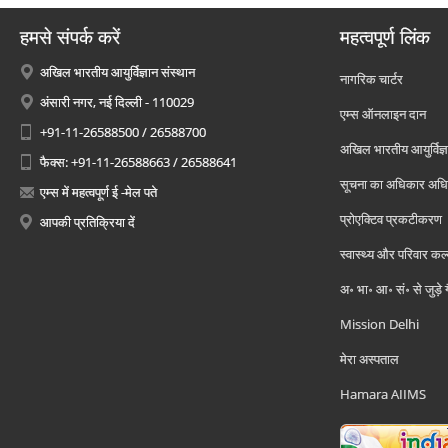
हमसे संपर्क करें
महत्वपूर्ण लिंक
अखिल भारतीय आयुर्विज्ञान संस्थान
नागरिक चार्टर
अंसारी नगर, नई दिल्ली - 110029
एम्स ऑनलाइन दान
+91-11-26588500 / 26588700
अखिल भारतीय आयुर्विज्ञ
फैक्स: +91-11-26588663 / 26588641
सूचना का अधिकार अध
एम्स में महत्वपूर्ण ई -मेल पते
प्रोएक्टिव प्रकटीकरण
आपकी प्रतिक्रिया दें
स्वास्थ्य और परिवार कल
अ॰ भा॰ आ॰ सं॰ से जुड़े
Mission Delhi
मेरा अस्पताल
Hamara AIIMS