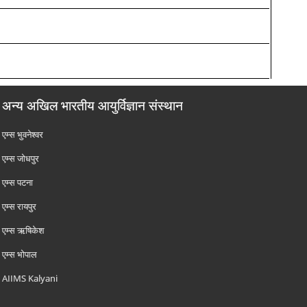
अन्य अखिल भारतीय आयुर्विज्ञान संस्थान
एम्‍स भुवनेश्वर
एम्‍स जोधपुर
एम्‍स पटना
एम्‍स रायपुर
एम्‍स ऋषिकेश
एम्‍स भोपाल
AIIMS Kalyani