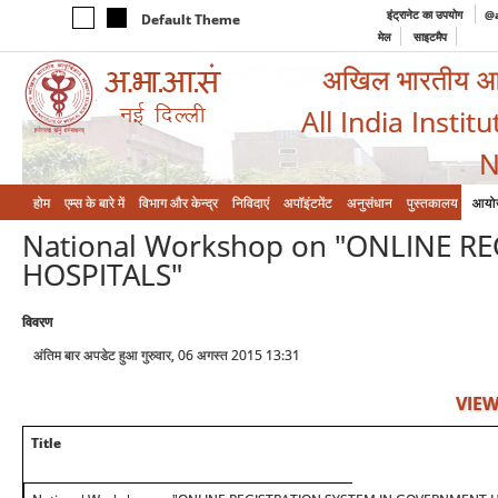
इंट्रानेट का उपयोग
@a
Default Theme
मेल
साइटमैप
अखिल भारतीय आयुर
All India Instit
N
होम
एम्‍स के बारे में
विभाग और केन्‍द्र
निविदाएं
अपॉइंटमेंट
अनुसंधान
पुस्तकालय
आयो
National Workshop on "ONLINE 
HOSPITALS"
विवरण
अंतिम बार अपडेट हुआ गुरुवार, 06 अगस्त 2015 13:31
VIEW
Title