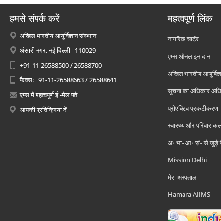
हमसे संपर्क करें
महत्वपूर्ण लिंक
अखिल भारतीय आयुर्विज्ञान संस्थान
नागरिक चार्टर
अंसारी नगर, नई दिल्ली - 110029
एम्स ऑनलाइन दान
+91-11-26588500 / 26588700
अखिल भारतीय आयुर्विज्ञ
फैक्स: +91-11-26588663 / 26588641
सूचना का अधिकार अध
एम्स में महत्वपूर्ण ई -मेल पते
प्रोएक्टिव प्रकटीकरण
आपकी प्रतिक्रिया दें
स्वास्थ्य और परिवार कल
अ॰ भा॰ आ॰ सं॰ से जुड़े
Mission Delhi
मेरा अस्पताल
Hamara AIIMS