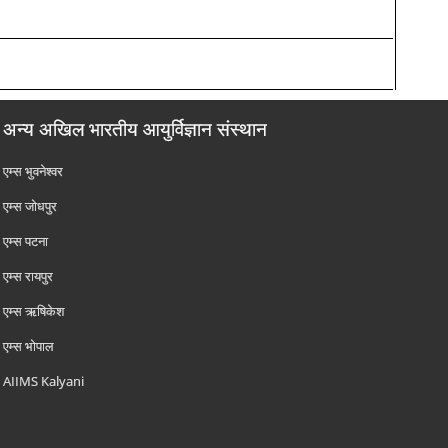
अन्य अखिल भारतीय आयुर्विज्ञान संस्थान
एम्‍स भुवनेश्वर
एम्‍स जोधपुर
एम्‍स पटना
एम्‍स रायपुर
एम्‍स ऋषिकेश
एम्‍स भोपाल
AIIMS Kalyani