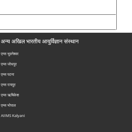
अन्य अखिल भारतीय आयुर्विज्ञान संस्थान
एम्‍स भुवनेश्वर
एम्‍स जोधपुर
एम्‍स पटना
एम्‍स रायपुर
एम्‍स ऋषिकेश
एम्‍स भोपाल
AIIMS Kalyani