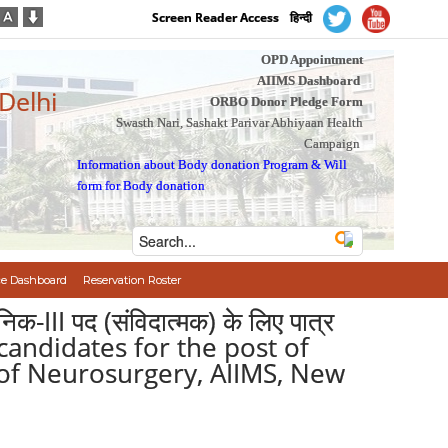
Screen Reader Access
हिन्दी
OPD Appointment
AIIMS Dashboard
 Delhi
ORBO Donor Pledge Form
Swasth Nari, Sashakt Parivar Abhiyaan Health
Campaign
Information about Body donation Program
&
Will
form for Body donation
e Dashboard
Reservation Roster
ञानिक-III पद (संविदात्मक) के लिए पात्र
le candidates for the post of
t of Neurosurgery, AIIMS, New