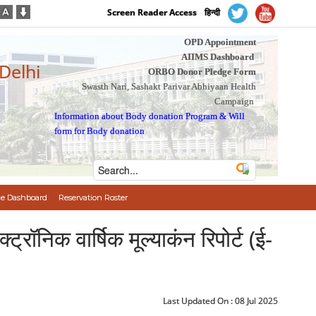
Screen Reader Access
हिन्दी
OPD Appointment
AIIMS Dashboard
 Delhi
ORBO Donor Pledge Form
Swasth Nari, Sashakt Parivar Abhiyaan Health
Campaign
Information about Body donation Program
&
Will
form for Body donation
e Dashboard
Reservation Roster
निक वार्षिक मूल्याकंन रिपोर्ट (ई-
Last Updated On :
08 Jul 2025